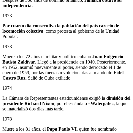
Después de 300 años de dominio británico,
Jamaica obtuvo su
independencia.
1973
Por cuarto día consecutivo la población del país careció de
locomoción colectiva
, como protesta al gobierno de la Unidad
Popular.
1973
Muere a los 72 años el militar y político cubano
Juan Fulgencio
Batista Zaldívar
. Llegó a la presidencia en 1940. Posteriormente,
en 1952, asumió nuevamente al poder, siendo derrocado el 1 de
enero de 1959, por las fuerzas revolucionarias al mando de
Fidel
Castro Ruz.
Salió de Cuba exiliado.
1974
La Cámara de Representantes estadounidense exigió la
dimisión del
presidente Richard Nixon
, por el escándalo «
Watergate
«, la que
se materializó dos días más tarde.
1978
Muere a los 81 años, el
Papa Paulo VI
, quien fue nombrado