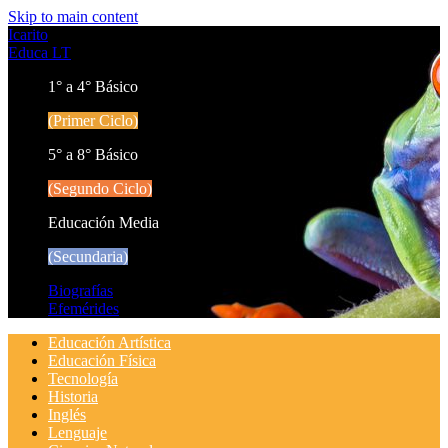
Skip to main content
Icarito
Educa LT
1° a 4° Básico
(Primer Ciclo)
5° a 8° Básico
(Segundo Ciclo)
Educación Media
(Secundaria)
Biografías
Efemérides
Educación Artística
Educación Física
Tecnología
Historia
Inglés
Lenguaje