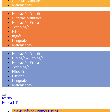
Ciencias Naturales
Matemáticas
Educación Artística
Ciencias Naturales
Educación Física
Tecnología
Historia
Inglés
Lenguaje
Matemáticas
Educación Artística
Biología – Ecología
Educación Física
Tecnología
Filosofía
Historia
Lenguaje
Matemáticas
Icarito
Educa LT
1° a 4° Básico
(Primer Ciclo)