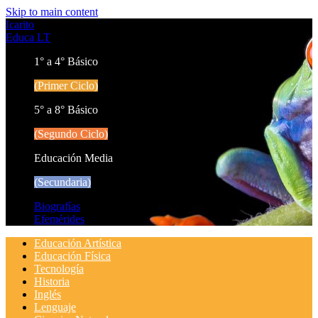
Skip to main content
Icarito
Educa LT
1° a 4° Básico
(Primer Ciclo)
5° a 8° Básico
(Segundo Ciclo)
Educación Media
(Secundaria)
Biografías
Efemérides
Educación Artística
Educación Física
Tecnología
Historia
Inglés
Lenguaje