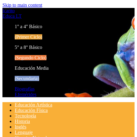
Skip to main content
Icarito
Educa LT
1° a 4° Básico
(Primer Ciclo)
5° a 8° Básico
(Segundo Ciclo)
Educación Media
(Secundaria)
Biografías
Efemérides
Educación Artística
Educación Física
Tecnología
Historia
Inglés
Lenguaje