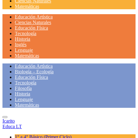
Ciencias Naturales
Matemáticas
Educación Artística
Ciencias Naturales
Educación Física
Tecnología
Historia
Inglés
Lenguaje
Matemáticas
Educación Artística
Biología – Ecología
Educación Física
Tecnología
Filosofía
Historia
Lenguaje
Matemáticas
Icarito
Educa LT
1° a 4° Básico
(Primer Ciclo)