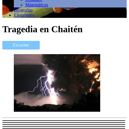
Matemáticas
Biografías
Efemérides
Tragedia en Chaitén
Escuchar