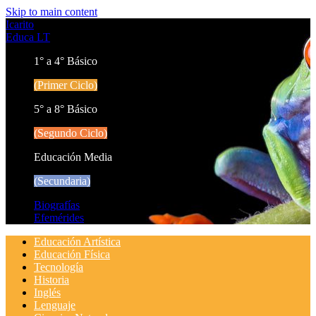
Skip to main content
Icarito
Educa LT
1° a 4° Básico
(Primer Ciclo)
5° a 8° Básico
(Segundo Ciclo)
Educación Media
(Secundaria)
Biografías
Efemérides
Educación Artística
Educación Física
Tecnología
Historia
Inglés
Lenguaje