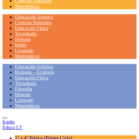
Ciencias Naturales
Matemáticas
Educación Artística
Ciencias Naturales
Educación Física
Tecnología
Historia
Inglés
Lenguaje
Matemáticas
Educación Artística
Biología – Ecología
Educación Física
Tecnología
Filosofía
Historia
Lenguaje
Matemáticas
Icarito
Educa LT
1° a 4° Básico
(Primer Ciclo)