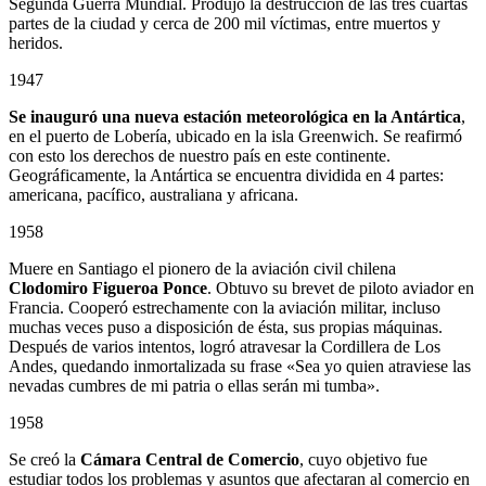
Segunda Guerra Mundial. Produjo la destrucción de las tres cuartas
partes de la ciudad y cerca de 200 mil víctimas, entre muertos y
heridos.
1947
Se inauguró una nueva estación meteorológica en la Antártica
,
en el puerto de Lobería, ubicado en la isla Greenwich. Se reafirmó
con esto los derechos de nuestro país en este continente.
Geográficamente, la Antártica se encuentra dividida en 4 partes:
americana, pacífico, australiana y africana.
1958
Muere en Santiago el pionero de la aviación civil chilena
Clodomiro Figueroa Ponce
. Obtuvo su brevet de piloto aviador en
Francia. Cooperó estrechamente con la aviación militar, incluso
muchas veces puso a disposición de ésta, sus propias máquinas.
Después de varios intentos, logró atravesar la Cordillera de Los
Andes, quedando inmortalizada su frase «Sea yo quien atraviese las
nevadas cumbres de mi patria o ellas serán mi tumba».
1958
Se creó la
Cámara Central de Comercio
, cuyo objetivo fue
estudiar todos los problemas y asuntos que afectaran al comercio en