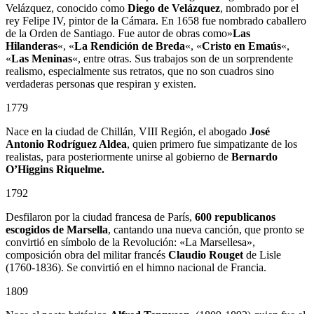
Velázquez, conocido como
Diego de Velázquez
, nombrado por el
rey Felipe IV, pintor de la Cámara. En 1658 fue nombrado caballero
de la Orden de Santiago. Fue autor de obras como»
Las
Hilanderas
«, «
La Rendición de Breda
«, «
Cristo en Emaús
«,
«
Las Meninas
«, entre otras. Sus trabajos son de un sorprendente
realismo, especialmente sus retratos, que no son cuadros sino
verdaderas personas que respiran y existen.
1779
Nace en la ciudad de Chillán, VIII Región, el abogado
José
Antonio Rodríguez Aldea
, quien primero fue simpatizante de los
realistas, para posteriormente unirse al gobierno de
Bernardo
O’Higgins Riquelme.
1792
Desfilaron por la ciudad francesa de París,
600 republicanos
escogidos de Marsella
, cantando una nueva canción, que pronto se
convirtió en símbolo de la Revolución: «La Marsellesa»,
composición obra del militar francés
Claudio Rouget
de Lisle
(1760-1836). Se convirtió en el himno nacional de Francia.
1809