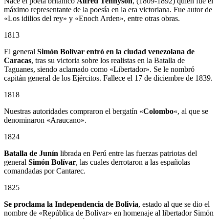
Nace el poeta británico
Alfred Tennyson
, (1809-1892) quien fue el
máximo representante de la poesía en la era victoriana. Fue autor de
«Los idilios del rey» y «Enoch Arden», entre otras obras.
1813
El general
Simón Bolívar entró en la ciudad venezolana de
Caracas
, tras su victoria sobre los realistas en la Batalla de
Taguanes, siendo aclamado como «Libertador». Se le nombró
capitán general de los Ejércitos. Fallece el 17 de diciembre de 1839.
1818
Nuestras autoridades compraron el bergatín «
Colombo
«, al que se
denominaron «Araucano».
1824
Batalla de Junín
librada en Perú entre las fuerzas patriotas del
general
Simón Bolívar
, las cuales derrotaron a las españolas
comandadas por Cantarec.
1825
Se proclama la Independencia de Bolivia
, estado al que se dio el
nombre de «República de Bolívar» en homenaje al libertador Simón