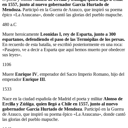
en 1557, junto al nuevo gobernador García Hurtado de
Mendoza.
Participó en la Guerra de Arauco, que inspiró su poema
épico «La Araucana», donde cantó las glorias del pueblo mapuche.
480 a.C
Muere heroicamente
Leonidas I, rey de Esparta, junto a 300
espartanos, defendiendo el paso de las Termópilas de los persas.
En recuerdo de esta batalla, se escribió posteriormente en una roca:
«Pasajero, ve a decir a Esparta que aquí hemos muerto por obedecer
sus leyes».
1106
Muere
Enrique IV
, emperador del Sacro Imperio Romano, hijo del
emperador
Enrique III
.
1533
Nace en la ciudad española de Madrid el poeta y militar
Alonso de
Ercilla y Zúñiga
,
quien llegó a Chile en 1557, junto al nuevo
gobernador
García Hurtado de Mendoza
. Participó en la Guerra
de Arauco, que inspiró su poema épico «La Araucana», donde cantó
las glorias del pueblo mapuche.