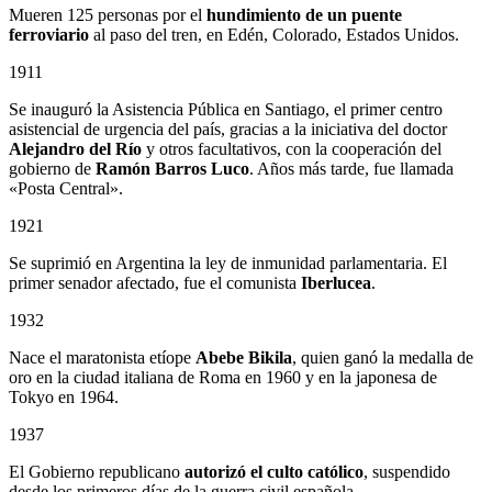
Mueren 125 personas por el
hundimiento de un puente
ferroviario
al paso del tren, en Edén, Colorado, Estados Unidos.
1911
Se inauguró la Asistencia Pública en Santiago, el primer centro
asistencial de urgencia del país, gracias a la iniciativa del doctor
Alejandro del Río
y otros facultativos, con la cooperación del
gobierno de
Ramón Barros Luco
. Años más tarde, fue llamada
«Posta Central».
1921
Se suprimió en Argentina la ley de inmunidad parlamentaria. El
primer senador afectado, fue el comunista
Iberlucea
.
1932
Nace el maratonista etíope
Abebe Bikila
, quien ganó la medalla de
oro en la ciudad italiana de Roma en 1960 y en la japonesa de
Tokyo en 1964.
1937
El Gobierno republicano
autorizó el culto católico
, suspendido
desde los primeros días de la guerra civil española.