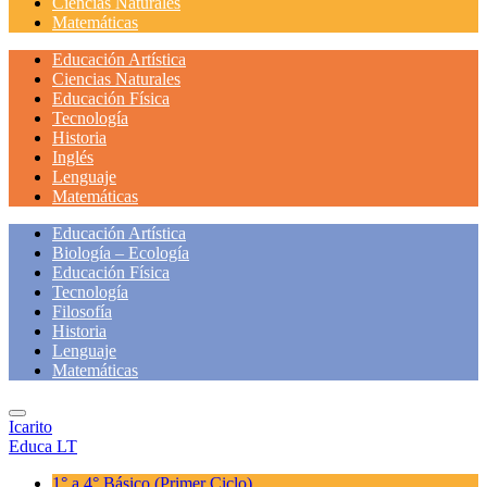
Ciencias Naturales
Matemáticas
Educación Artística
Ciencias Naturales
Educación Física
Tecnología
Historia
Inglés
Lenguaje
Matemáticas
Educación Artística
Biología – Ecología
Educación Física
Tecnología
Filosofía
Historia
Lenguaje
Matemáticas
Icarito
Educa LT
1° a 4° Básico
(Primer Ciclo)