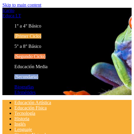
Skip to main content
Icarito
Educa LT
1° a 4° Básico
(Primer Ciclo)
5° a 8° Básico
(Segundo Ciclo)
Educación Media
(Secundaria)
Biografías
Efemérides
Educación Artística
Educación Física
Tecnología
Historia
Inglés
Lenguaje