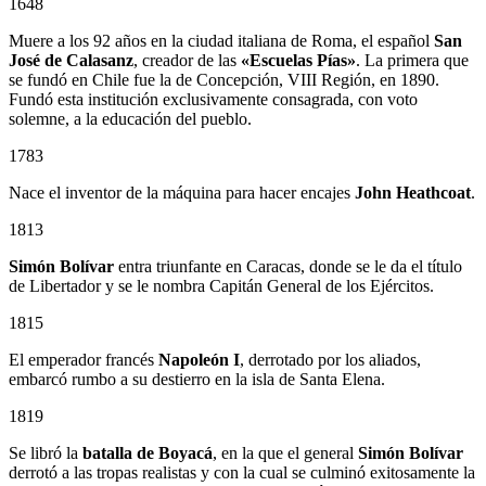
1648
Muere a los 92 años en la ciudad italiana de Roma, el español
San
José de Calasanz
, creador de las
«Escuelas Pías»
. La primera que
se fundó en Chile fue la de Concepción, VIII Región, en 1890.
Fundó esta institución exclusivamente consagrada, con voto
solemne, a la educación del pueblo.
1783
Nace el inventor de la máquina para hacer encajes
John Heathcoat
.
1813
Simón Bolívar
entra triunfante en Caracas, donde se le da el título
de Libertador y se le nombra Capitán General de los Ejércitos.
1815
El emperador francés
Napoleón I
, derrotado por los aliados,
embarcó rumbo a su destierro en la isla de Santa Elena.
1819
Se libró la
batalla de Boyacá
, en la que el general
Simón Bolívar
derrotó a las tropas realistas y con la cual se culminó exitosamente la