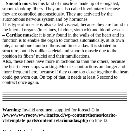
– Smooth muscle:
this kind of muscle is made up of elongated,
smooth-looking fibers. They are also called involuntary because
they are controlled unconsciously. They are activated by the
autonomous nervous system and by hormones.
This type of muscle is also called visceral, because they are found in
the internal organs (intestines, bladder, stomach) and blood vessels.
– Cardiac muscle:
it is only found in the walls of the heart and its
function is to enable the organ to contract automatically, at its own
rate, around one hundred thousand times a day. It is striated in
structure, but it is unlike skeletal and smooth muscle due to the
position its fibers’ nuclei and their ramifications.
Also, these fibers have more mitochondria than the others, because
the heart never stops working. Muscles contractions are longer and
more frequent here, because if they come too close together the heart
could get worn out. On top of that, it needs at least 5 second to
contract once again.
Warning
: Invalid argument supplied for foreach() in
/www/wwwroot/www.icarito.cl/wp-content/themes/icarito-
v1/template-parts/content-relacionadas.php
on line
13