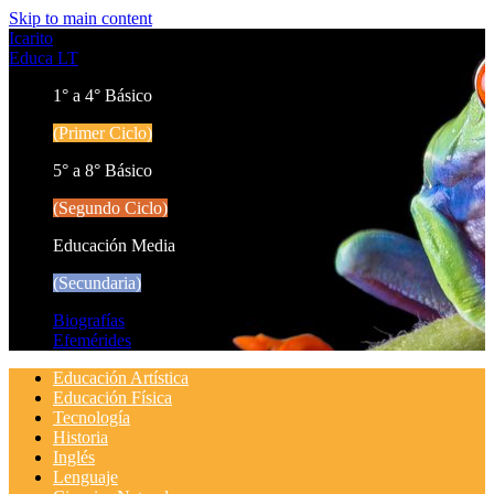
Skip to main content
Icarito
Educa LT
1° a 4° Básico
(Primer Ciclo)
5° a 8° Básico
(Segundo Ciclo)
Educación Media
(Secundaria)
Biografías
Efemérides
Educación Artística
Educación Física
Tecnología
Historia
Inglés
Lenguaje