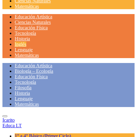
Ciencias Naturales
Matemáticas
Educación Artística
Ciencias Naturales
Educación Física
Tecnología
Historia
Inglés
Lenguaje
Matemáticas
Educación Artística
Biología – Ecología
Educación Física
Tecnología
Filosofía
Historia
Lenguaje
Matemáticas
Icarito
Educa LT
1° a 4° Básico
(Primer Ciclo)