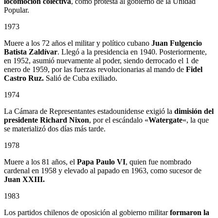
locomoción colectiva
, como protesta al gobierno de la Unidad
Popular.
1973
Muere a los 72 años el militar y político cubano
Juan Fulgencio
Batista Zaldívar
. Llegó a la presidencia en 1940. Posteriormente,
en 1952, asumió nuevamente al poder, siendo derrocado el 1 de
enero de 1959, por las fuerzas revolucionarias al mando de
Fidel
Castro Ruz.
Salió de Cuba exiliado.
1974
La Cámara de Representantes estadounidense exigió la
dimisión del
presidente Richard Nixon
, por el escándalo «
Watergate
«, la que
se materializó dos días más tarde.
1978
Muere a los 81 años, el
Papa Paulo VI
, quien fue nombrado
cardenal en 1958 y elevado al papado en 1963, como sucesor de
Juan XXIII.
1983
Los partidos chilenos de oposición al gobierno militar
formaron la