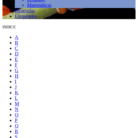
Matemáticas
Biografías
Efemérides
INDICE
A
B
C
D
E
F
G
H
I
J
K
L
M
N
O
P
Q
R
S