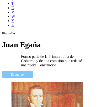
T
U
V
W
Y
Z
Biografías
Juan Egaña
Formó parte de la Primera Junta de
Gobierno y de una comisión que redactó
una nueva Constitución.
Escuchar