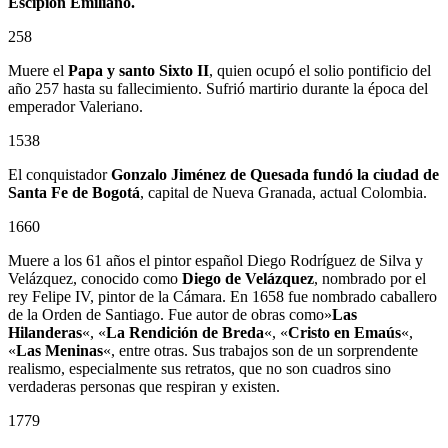
Escipión Emiliano.
258
Muere el
Papa y santo Sixto II
, quien ocupó el solio pontificio del
año 257 hasta su fallecimiento. Sufrió martirio durante la época del
emperador Valeriano.
1538
El conquistador
Gonzalo Jiménez de Quesada
fundó la ciudad de
Santa Fe de Bogotá
, capital de Nueva Granada, actual Colombia.
1660
Muere a los 61 años el pintor español Diego Rodríguez de Silva y
Velázquez, conocido como
Diego de Velázquez
, nombrado por el
rey Felipe IV, pintor de la Cámara. En 1658 fue nombrado caballero
de la Orden de Santiago. Fue autor de obras como»
Las
Hilanderas
«, «
La Rendición de Breda
«, «
Cristo en Emaús
«,
«
Las Meninas
«, entre otras. Sus trabajos son de un sorprendente
realismo, especialmente sus retratos, que no son cuadros sino
verdaderas personas que respiran y existen.
1779