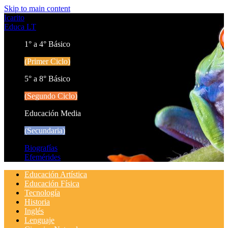
Skip to main content
Icarito
Educa LT
1° a 4° Básico
(Primer Ciclo)
5° a 8° Básico
(Segundo Ciclo)
Educación Media
(Secundaria)
Biografías
Efemérides
Educación Artística
Educación Física
Tecnología
Historia
Inglés
Lenguaje