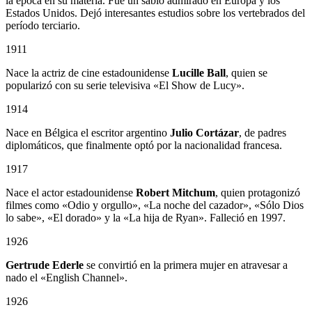
la época en su materia. Fue un sabio admirado en Europa y los
Estados Unidos. Dejó interesantes estudios sobre los vertebrados del
período terciario.
1911
Nace la actriz de cine estadounidense
Lucille Ball
, quien se
popularizó con su serie televisiva «El Show de Lucy».
1914
Nace en Bélgica el escritor argentino
Julio Cortázar
, de padres
diplomáticos, que finalmente optó por la nacionalidad francesa.
1917
Nace el actor estadounidense
Robert Mitchum
, quien protagonizó
filmes como «Odio y orgullo», «La noche del cazador», «Sólo Dios
lo sabe», «El dorado» y la «La hija de Ryan». Falleció en 1997.
1926
Gertrude Ederle
se convirtió en la primera mujer en atravesar a
nado el «English Channel».
1926