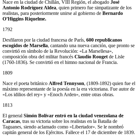
Nace en la ciudad de Chillán, VIII Región, el abogado
José
Antonio Rodríguez Aldea
, quien primero fue simpatizante de los
realistas, para posteriormente unirse al gobierno de
Bernardo
O’Higgins Riquelme.
1792
Desfilaron por la ciudad francesa de París,
600 republicanos
escogidos de Marsella
, cantando una nueva canción, que pronto se
convirtió en símbolo de la Revolución: «La Marsellesa»,
composición obra del militar francés
Claudio Rouget
de Lisle
(1760-1836). Se convirtió en el himno nacional de Francia.
1809
Nace el poeta británico
Alfred Tennyson
, (1809-1892) quien fue el
máximo representante de la poesía en la era victoriana. Fue autor de
«Los idilios del rey» y «Enoch Arden», entre otras obras.
1813
El general
Simón Bolívar entró en la ciudad venezolana de
Caracas
, tras su victoria sobre los realistas en la Batalla de
Taguanes, siendo aclamado como «Libertador». Se le nombró
capitán general de los Ejércitos. Fallece el 17 de diciembre de 1839.