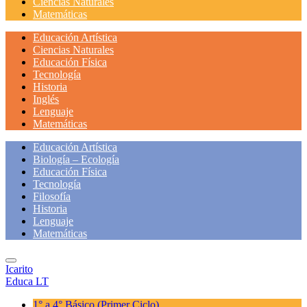
Ciencias Naturales
Matemáticas
Educación Artística
Ciencias Naturales
Educación Física
Tecnología
Historia
Inglés
Lenguaje
Matemáticas
Educación Artística
Biología – Ecología
Educación Física
Tecnología
Filosofía
Historia
Lenguaje
Matemáticas
Icarito
Educa LT
1° a 4° Básico
(Primer Ciclo)