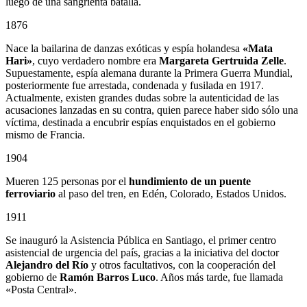
luego de una sangrienta batalla.
1876
Nace la bailarina de danzas exóticas y espía holandesa
«Mata
Hari»
, cuyo verdadero nombre era
Margareta Gertruida Zelle
.
Supuestamente, espía alemana durante la Primera Guerra Mundial,
posteriormente fue arrestada, condenada y fusilada en 1917.
Actualmente, existen grandes dudas sobre la autenticidad de las
acusaciones lanzadas en su contra, quien parece haber sido sólo una
víctima, destinada a encubrir espías enquistados en el gobierno
mismo de Francia.
1904
Mueren 125 personas por el
hundimiento de un puente
ferroviario
al paso del tren, en Edén, Colorado, Estados Unidos.
1911
Se inauguró la Asistencia Pública en Santiago, el primer centro
asistencial de urgencia del país, gracias a la iniciativa del doctor
Alejandro del Río
y otros facultativos, con la cooperación del
gobierno de
Ramón Barros Luco
. Años más tarde, fue llamada
«Posta Central».