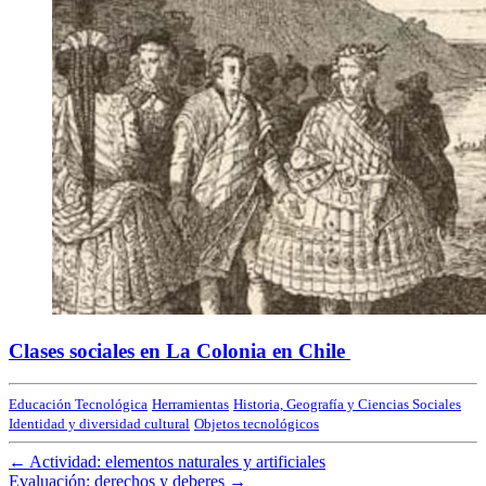
Clases sociales en La Colonia en Chile
Educación Tecnológica
Herramientas
Historia, Geografía y Ciencias Sociales
Identidad y diversidad cultural
Objetos tecnológicos
←
Actividad: elementos naturales y artificiales
Evaluación: derechos y deberes
→