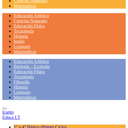
Ciencias Naturales
Matemáticas
Educación Artística
Ciencias Naturales
Educación Física
Tecnología
Historia
Inglés
Lenguaje
Matemáticas
Educación Artística
Biología – Ecología
Educación Física
Tecnología
Filosofía
Historia
Lenguaje
Matemáticas
Icarito
Educa LT
1° a 4° Básico
(Primer Ciclo)