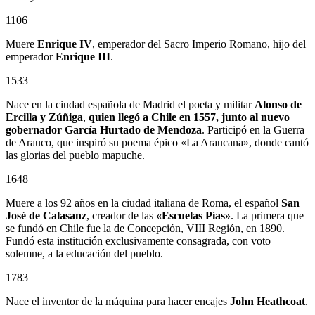
1106
Muere
Enrique IV
, emperador del Sacro Imperio Romano, hijo del
emperador
Enrique III
.
1533
Nace en la ciudad española de Madrid el poeta y militar
Alonso de
Ercilla y Zúñiga
,
quien llegó a Chile en 1557, junto al nuevo
gobernador
García Hurtado de Mendoza
. Participó en la Guerra
de Arauco, que inspiró su poema épico «La Araucana», donde cantó
las glorias del pueblo mapuche.
1648
Muere a los 92 años en la ciudad italiana de Roma, el español
San
José de Calasanz
, creador de las
«Escuelas Pías»
. La primera que
se fundó en Chile fue la de Concepción, VIII Región, en 1890.
Fundó esta institución exclusivamente consagrada, con voto
solemne, a la educación del pueblo.
1783
Nace el inventor de la máquina para hacer encajes
John Heathcoat
.