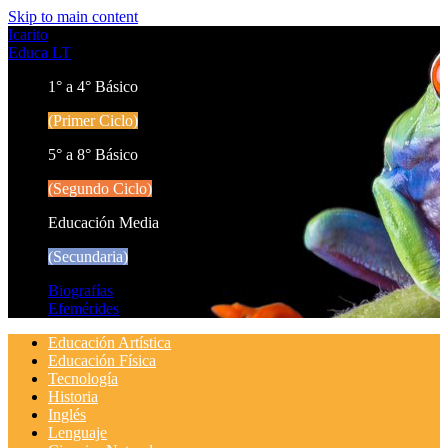
Skip to main content
Icarito
Educa LT
1° a 4° Básico
(Primer Ciclo)
5° a 8° Básico
(Segundo Ciclo)
Educación Media
(Secundaria)
Biografías
Efemérides
Educación Artística
Educación Física
Tecnología
Historia
Inglés
Lenguaje