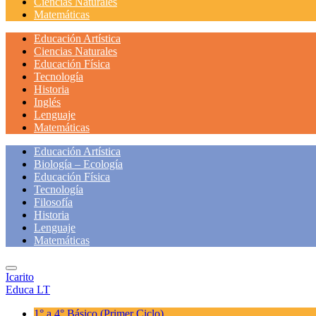
Ciencias Naturales
Matemáticas
Educación Artística
Ciencias Naturales
Educación Física
Tecnología
Historia
Inglés
Lenguaje
Matemáticas
Educación Artística
Biología – Ecología
Educación Física
Tecnología
Filosofía
Historia
Lenguaje
Matemáticas
Icarito
Educa LT
1° a 4° Básico
(Primer Ciclo)