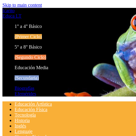
Skip to main content
Icarito
Educa LT
1° a 4° Básico
(Primer Ciclo)
5° a 8° Básico
(Segundo Ciclo)
Educación Media
(Secundaria)
Biografías
Efemérides
Educación Artística
Educación Física
Tecnología
Historia
Inglés
Lenguaje