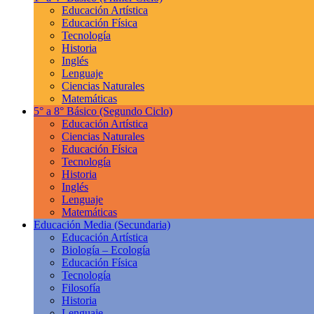
Educación Artística
Educación Física
Tecnología
Historia
Inglés
Lenguaje
Ciencias Naturales
Matemáticas
5° a 8° Básico
(Segundo Ciclo)
Educación Artística
Ciencias Naturales
Educación Física
Tecnología
Historia
Inglés
Lenguaje
Matemáticas
Educación Media
(Secundaria)
Educación Artística
Biología – Ecología
Educación Física
Tecnología
Filosofía
Historia
Lenguaje