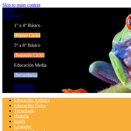
Skip to main content
Icarito
Educa LT
1° a 4° Básico
(Primer Ciclo)
5° a 8° Básico
(Segundo Ciclo)
Educación Media
(Secundaria)
Biografías
Efemérides
Educación Artística
Educación Física
Tecnología
Historia
Inglés
Lenguaje