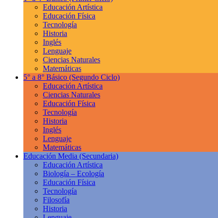
Educación Artística
Educación Física
Tecnología
Historia
Inglés
Lenguaje
Ciencias Naturales
Matemáticas
5° a 8° Básico
(Segundo Ciclo)
Educación Artística
Ciencias Naturales
Educación Física
Tecnología
Historia
Inglés
Lenguaje
Matemáticas
Educación Media
(Secundaria)
Educación Artística
Biología – Ecología
Educación Física
Tecnología
Filosofía
Historia
Lenguaje