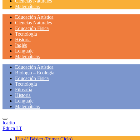
Ciencias Naturales
Matemáticas
Educación Artística
Ciencias Naturales
Educación Física
Tecnología
Historia
Inglés
Lenguaje
Matemáticas
Educación Artística
Biología – Ecología
Educación Física
Tecnología
Filosofía
Historia
Lenguaje
Matemáticas
Icarito
Educa LT
1° a 4° Básico
(Primer Ciclo)