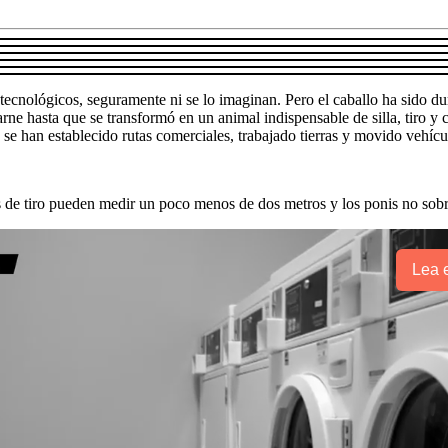
ecnológicos, seguramente ni se lo imaginan. Pero el caballo ha sido dur
ne hasta que se transformó en un animal indispensable de silla, tiro y 
se han establecido rutas comerciales, trabajado tierras y movido vehícu
os de tiro pueden medir un poco menos de dos metros y los ponis no sobr
Lea e