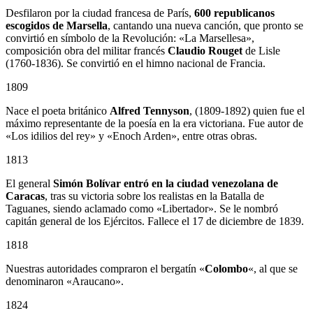
Desfilaron por la ciudad francesa de París,
600 republicanos
escogidos de Marsella
, cantando una nueva canción, que pronto se
convirtió en símbolo de la Revolución: «La Marsellesa»,
composición obra del militar francés
Claudio Rouget
de Lisle
(1760-1836). Se convirtió en el himno nacional de Francia.
1809
Nace el poeta británico
Alfred Tennyson
, (1809-1892) quien fue el
máximo representante de la poesía en la era victoriana. Fue autor de
«Los idilios del rey» y «Enoch Arden», entre otras obras.
1813
El general
Simón Bolívar entró en la ciudad venezolana de
Caracas
, tras su victoria sobre los realistas en la Batalla de
Taguanes, siendo aclamado como «Libertador». Se le nombró
capitán general de los Ejércitos. Fallece el 17 de diciembre de 1839.
1818
Nuestras autoridades compraron el bergatín «
Colombo
«, al que se
denominaron «Araucano».
1824