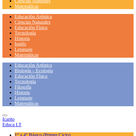
Ciencias Naturales
Matemáticas
Educación Artística
Ciencias Naturales
Educación Física
Tecnología
Historia
Inglés
Lenguaje
Matemáticas
Educación Artística
Biología – Ecología
Educación Física
Tecnología
Filosofía
Historia
Lenguaje
Matemáticas
Icarito
Educa LT
1° a 4° Básico
(Primer Ciclo)