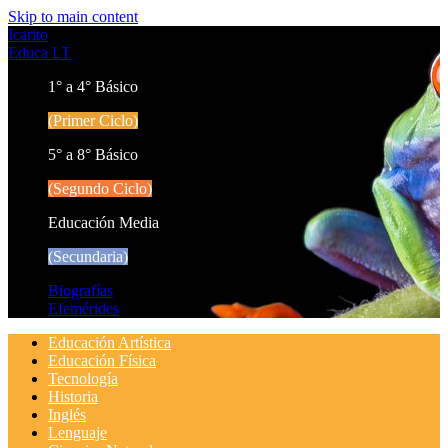
Skip to main content
Icarito
Educa LT
1° a 4° Básico
(Primer Ciclo)
5° a 8° Básico
(Segundo Ciclo)
Educación Media
(Secundaria)
Biografías
Efemérides
Educación Artística
Educación Física
Tecnología
Historia
Inglés
Lenguaje