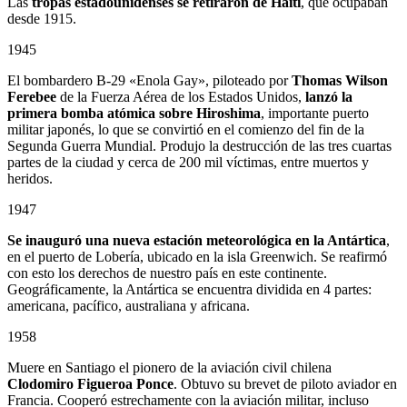
Las
tropas estadounidenses se retiraron de Haití
, que ocupaban
desde 1915.
1945
El bombardero B-29 «Enola Gay», piloteado por
Thomas Wilson
Ferebee
de la Fuerza Aérea de los Estados Unidos,
lanzó la
primera bomba atómica sobre Hiroshima
, importante puerto
militar japonés, lo que se convirtió en el comienzo del fin de la
Segunda Guerra Mundial. Produjo la destrucción de las tres cuartas
partes de la ciudad y cerca de 200 mil víctimas, entre muertos y
heridos.
1947
Se inauguró una nueva estación meteorológica en la Antártica
,
en el puerto de Lobería, ubicado en la isla Greenwich. Se reafirmó
con esto los derechos de nuestro país en este continente.
Geográficamente, la Antártica se encuentra dividida en 4 partes:
americana, pacífico, australiana y africana.
1958
Muere en Santiago el pionero de la aviación civil chilena
Clodomiro Figueroa Ponce
. Obtuvo su brevet de piloto aviador en
Francia. Cooperó estrechamente con la aviación militar, incluso