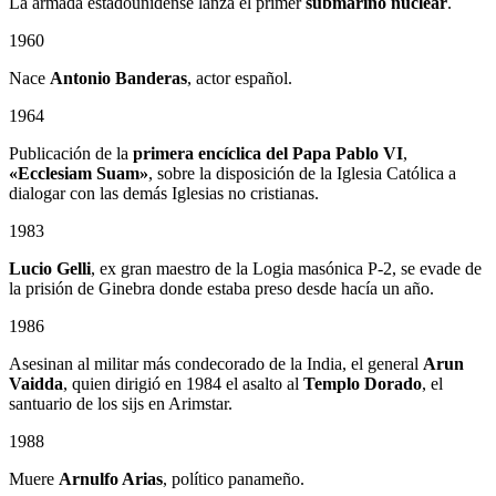
La armada estadounidense lanza el primer
submarino nuclear
.
1960
Nace
Antonio Banderas
, actor español.
1964
Publicación de la
primera encíclica del Papa Pablo VI
,
«Ecclesiam Suam»
, sobre la disposición de la Iglesia Católica a
dialogar con las demás Iglesias no cristianas.
1983
Lucio Gelli
, ex gran maestro de la Logia masónica P-2, se evade de
la prisión de Ginebra donde estaba preso desde hacía un año.
1986
Asesinan al militar más condecorado de la India, el general
Arun
Vaidda
, quien dirigió en 1984 el asalto al
Templo Dorado
, el
santuario de los sijs en Arimstar.
1988
Muere
Arnulfo Arias
, político panameño.