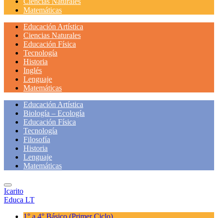
Ciencias Naturales
Matemáticas
Educación Artística
Ciencias Naturales
Educación Física
Tecnología
Historia
Inglés
Lenguaje
Matemáticas
Educación Artística
Biología – Ecología
Educación Física
Tecnología
Filosofía
Historia
Lenguaje
Matemáticas
Icarito
Educa LT
1° a 4° Básico
(Primer Ciclo)