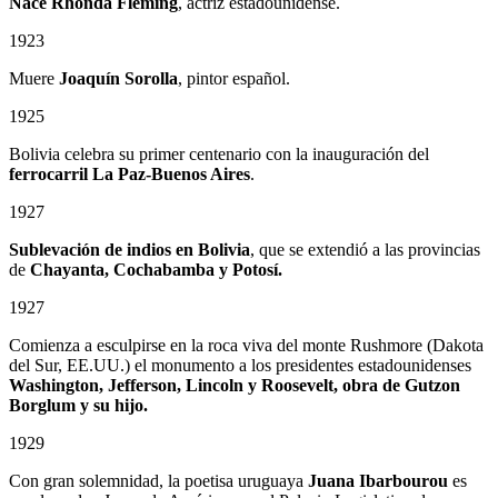
Nace Rhonda Fleming
, actriz estadounidense.
1923
Muere
Joaquín Sorolla
, pintor español.
1925
Bolivia celebra su primer centenario con la inauguración del
ferrocarril La Paz-Buenos Aires
.
1927
Sublevación de indios en Bolivia
, que se extendió a las provincias
de
Chayanta, Cochabamba y Potosí.
1927
Comienza a esculpirse en la roca viva del monte Rushmore (Dakota
del Sur, EE.UU.) el monumento a los presidentes estadounidenses
Washington, Jefferson, Lincoln y Roosevelt, obra de Gutzon
Borglum
y su hijo.
1929
Con gran solemnidad, la poetisa uruguaya
Juana Ibarbourou
es