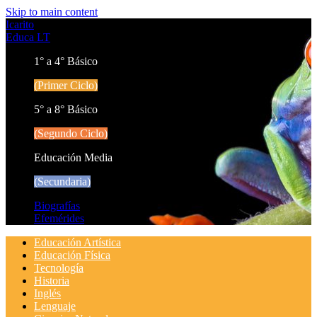
Skip to main content
Icarito
Educa LT
1° a 4° Básico
(Primer Ciclo)
5° a 8° Básico
(Segundo Ciclo)
Educación Media
(Secundaria)
Biografías
Efemérides
Educación Artística
Educación Física
Tecnología
Historia
Inglés
Lenguaje