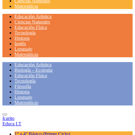
Ciencias Naturales
Matemáticas
Educación Artística
Ciencias Naturales
Educación Física
Tecnología
Historia
Inglés
Lenguaje
Matemáticas
Educación Artística
Biología – Ecología
Educación Física
Tecnología
Filosofía
Historia
Lenguaje
Matemáticas
Icarito
Educa LT
1° a 4° Básico
(Primer Ciclo)