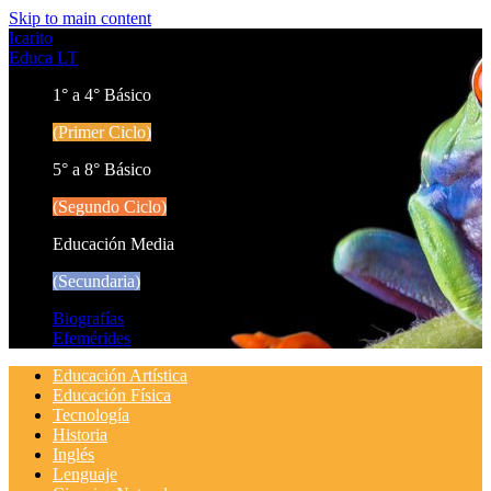
Skip to main content
Icarito
Educa LT
1° a 4° Básico
(Primer Ciclo)
5° a 8° Básico
(Segundo Ciclo)
Educación Media
(Secundaria)
Biografías
Efemérides
Educación Artística
Educación Física
Tecnología
Historia
Inglés
Lenguaje