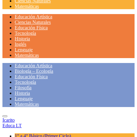
Ciencias Naturales
Matemáticas
Educación Artística
Ciencias Naturales
Educación Física
Tecnología
Historia
Inglés
Lenguaje
Matemáticas
Educación Artística
Biología – Ecología
Educación Física
Tecnología
Filosofía
Historia
Lenguaje
Matemáticas
Icarito
Educa LT
1° a 4° Básico
(Primer Ciclo)