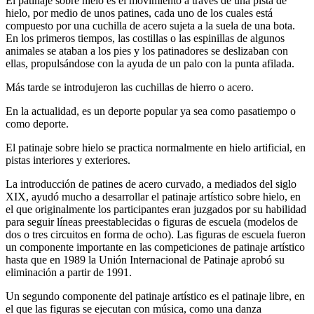
El patinaje sobre hielo es el movimiento a través de una pista de
hielo, por medio de unos patines, cada uno de los cuales está
compuesto por una cuchilla de acero sujeta a la suela de una bota.
En los primeros tiempos, las costillas o las espinillas de algunos
animales se ataban a los pies y los patinadores se deslizaban con
ellas, propulsándose con la ayuda de un palo con la punta afilada.
Más tarde se introdujeron las cuchillas de hierro o acero.
En la actualidad, es un deporte popular ya sea como pasatiempo o
como deporte.
El patinaje sobre hielo se practica normalmente en hielo artificial, en
pistas interiores y exteriores.
La introducción de patines de acero curvado, a mediados del siglo
XIX, ayudó mucho a desarrollar el patinaje artístico sobre hielo, en
el que originalmente los participantes eran juzgados por su habilidad
para seguir líneas preestablecidas o figuras de escuela (modelos de
dos o tres circuitos en forma de ocho). Las figuras de escuela fueron
un componente importante en las competiciones de patinaje artístico
hasta que en 1989 la Unión Internacional de Patinaje aprobó su
eliminación a partir de 1991.
Un segundo componente del patinaje artístico es el patinaje libre, en
el que las figuras se ejecutan con música, como una danza