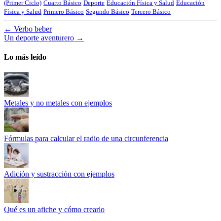
(Primer Ciclo)
Cuarto Básico
Deporte
Educación Física y Salud
Educación
Física y Salud
Primero Básico
Segundo Básico
Tercero Básico
←
Verbo beber
Un deporte aventurero
→
Lo más leído
Metales y no metales con ejemplos
Fórmulas para calcular el radio de una circunferencia
Adición y sustracción con ejemplos
Qué es un afiche y cómo crearlo