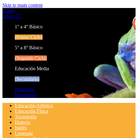
Skip to main content
Icarito
Educa LT
1° a 4° Básico
(Primer Ciclo)
5° a 8° Básico
(Segundo Ciclo)
Educación Media
(Secundaria)
Biografías
Efemérides
Educación Artística
Educación Física
Tecnología
Historia
Inglés
Lenguaje