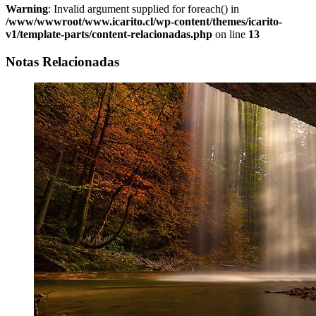
Warning
: Invalid argument supplied for foreach() in
/www/wwwroot/www.icarito.cl/wp-content/themes/icarito-
v1/template-parts/content-relacionadas.php
on line
13
Notas Relacionadas