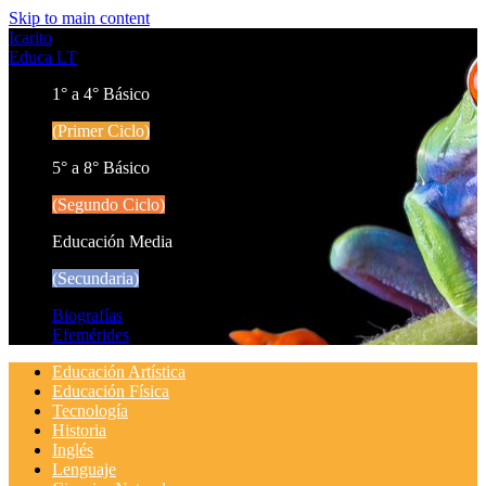
Skip to main content
Icarito
Educa LT
1° a 4° Básico
(Primer Ciclo)
5° a 8° Básico
(Segundo Ciclo)
Educación Media
(Secundaria)
Biografías
Efemérides
Educación Artística
Educación Física
Tecnología
Historia
Inglés
Lenguaje