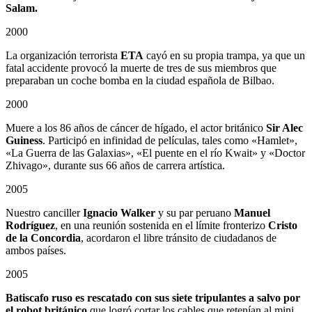
Salam.
2000
La organización terrorista
ETA
cayó en su propia trampa, ya que un
fatal accidente provocó la muerte de tres de sus miembros que
preparaban un coche bomba en la ciudad española de Bilbao.
2000
Muere a los 86 años de cáncer de hígado, el actor británico
Sir Alec
Guiness
. Participó en infinidad de películas, tales como «Hamlet»,
«La Guerra de las Galaxias», «El puente en el río Kwait» y «Doctor
Zhivago», durante sus 66 años de carrera artística.
2005
Nuestro canciller
Ignacio Walker
y su par peruano
Manuel
Rodríguez
, en una reunión sostenida en el límite fronterizo
Cristo
de la Concordia
, acordaron el libre tránsito de ciudadanos de
ambos países.
2005
Batiscafo ruso es rescatado con sus siete tripulantes a salvo por
el robot británico
que logró cortar los cables que retenían al mini