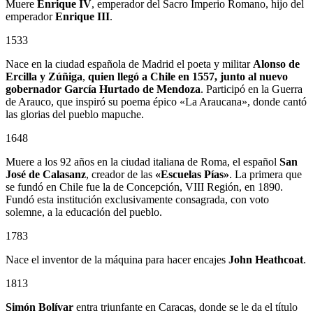
Muere
Enrique IV
, emperador del Sacro Imperio Romano, hijo del
emperador
Enrique III
.
1533
Nace en la ciudad española de Madrid el poeta y militar
Alonso de
Ercilla y Zúñiga
,
quien llegó a Chile en 1557, junto al nuevo
gobernador
García Hurtado de Mendoza
. Participó en la Guerra
de Arauco, que inspiró su poema épico «La Araucana», donde cantó
las glorias del pueblo mapuche.
1648
Muere a los 92 años en la ciudad italiana de Roma, el español
San
José de Calasanz
, creador de las
«Escuelas Pías»
. La primera que
se fundó en Chile fue la de Concepción, VIII Región, en 1890.
Fundó esta institución exclusivamente consagrada, con voto
solemne, a la educación del pueblo.
1783
Nace el inventor de la máquina para hacer encajes
John Heathcoat
.
1813
Simón Bolívar
entra triunfante en Caracas, donde se le da el título