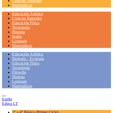
Ciencias Naturales
Matemáticas
Educación Artística
Ciencias Naturales
Educación Física
Tecnología
Historia
Inglés
Lenguaje
Matemáticas
Educación Artística
Biología – Ecología
Educación Física
Tecnología
Filosofía
Historia
Lenguaje
Matemáticas
Icarito
Educa LT
1° a 4° Básico
(Primer Ciclo)