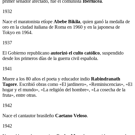
primer senador afectado, fue el comunista
Iberlucea
.
1932
Nace el maratonista etíope
Abebe Bikila
, quien ganó la medalla de
oro en la ciudad italiana de Roma en 1960 y en la japonesa de
Tokyo en 1964.
1937
El Gobierno republicano
autorizó el culto católico
, suspendido
desde los primeros días de la guerra civil española.
1941
Muere a los 80 años el poeta y educador indio
Rabindranath
Tagore
. Escribió obras como «El jardinero», «Reminiscencias», «El
hogar y el mundo», «La religión del hombre», «La cosecha de la
fruta», entre otras.
1942
Nace el cantautor brasileño
Caetano Veloso
.
1942