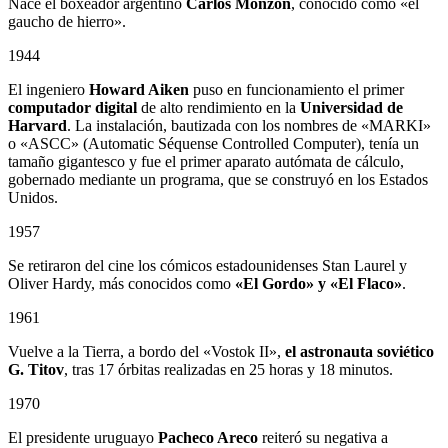
Nace el boxeador argentino
Carlos Monzón
, conocido como «el
gaucho de hierro».
1944
El ingeniero
Howard Aiken
puso en funcionamiento el primer
computador digital
de alto rendimiento en la
Universidad de
Harvard
. La instalación, bautizada con los nombres de «MARKI»
o «ASCC» (Automatic Séquense Controlled Computer), tenía un
tamaño gigantesco y fue el primer aparato autómata de cálculo,
gobernado mediante un programa, que se construyó en los Estados
Unidos.
1957
Se retiraron del cine los cómicos estadounidenses Stan Laurel y
Oliver Hardy, más conocidos como
«El Gordo» y «El Flaco»
.
1961
Vuelve a la Tierra, a bordo del «Vostok II»,
el astronauta soviético
G. Titov
, tras 17 órbitas realizadas en 25 horas y 18 minutos.
1970
El presidente uruguayo
Pacheco Areco
reiteró su negativa a