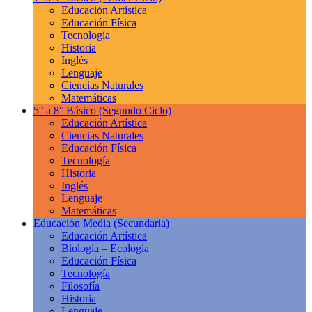
Educación Artística
Educación Física
Tecnología
Historia
Inglés
Lenguaje
Ciencias Naturales
Matemáticas
5° a 8° Básico
(Segundo Ciclo)
Educación Artística
Ciencias Naturales
Educación Física
Tecnología
Historia
Inglés
Lenguaje
Matemáticas
Educación Media
(Secundaria)
Educación Artística
Biología – Ecología
Educación Física
Tecnología
Filosofía
Historia
Lenguaje