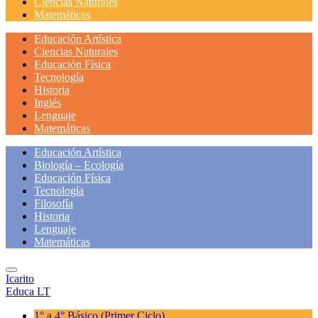
Ciencias Naturales
Matemáticas
Educación Artística
Ciencias Naturales
Educación Física
Tecnología
Historia
Inglés
Lenguaje
Matemáticas
Educación Artística
Biología – Ecología
Educación Física
Tecnología
Filosofía
Historia
Lenguaje
Matemáticas
Icarito
Educa LT
1° a 4° Básico
(Primer Ciclo)