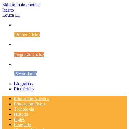
Skip to main content
Icarito
Educa LT
1° a 4° Básico
(Primer Ciclo)
5° a 8° Básico
(Segundo Ciclo)
Educación Media
(Secundaria)
Biografías
Efemérides
Educación Artística
Educación Física
Tecnología
Historia
Inglés
Lenguaje