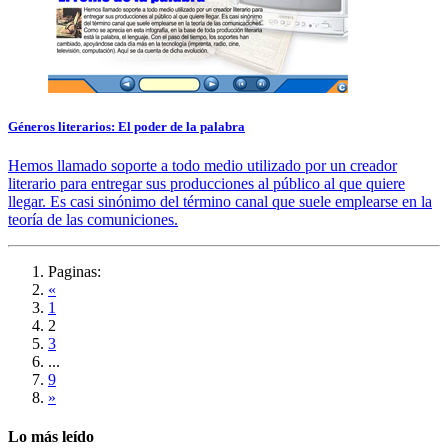
Géneros literarios: El poder de la palabra
Hemos llamado soporte a todo medio utilizado por un creador
literario para entregar sus producciones al público al que quiere
llegar. Es casi sinónimo del término canal que suele emplearse en la
teoría de las comuniciones.
Paginas:
«
1
2
3
...
9
»
Lo más leído