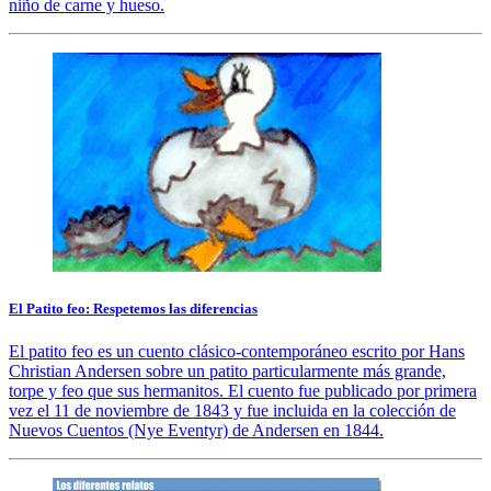
niño de carne y hueso.
El Patito feo: Respetemos las diferencias
El patito feo es un cuento clásico-contemporáneo escrito por Hans
Christian Andersen sobre un patito particularmente más grande,
torpe y feo que sus hermanitos. El cuento fue publicado por primera
vez el 11 de noviembre de 1843 y fue incluida en la colección de
Nuevos Cuentos (Nye Eventyr) de Andersen en 1844.