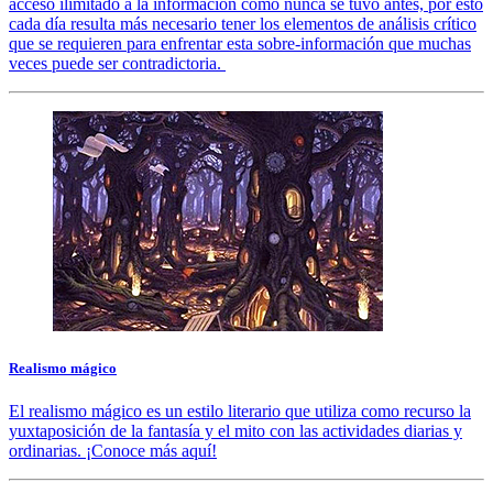
acceso ilimitado a la información como nunca se tuvo antes, por esto
cada día resulta más necesario tener los elementos de análisis crítico
que se requieren para enfrentar esta sobre-información que muchas
veces puede ser contradictoria.
Realismo mágico
El realismo mágico es un estilo literario que utiliza como recurso la
yuxtaposición de la fantasía y el mito con las actividades diarias y
ordinarias. ¡Conoce más aquí!