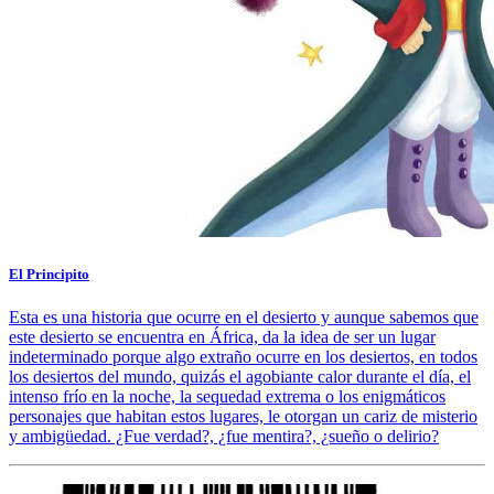
El Principito
Esta es una historia que ocurre en el desierto y aunque sabemos que
este desierto se encuentra en África, da la idea de ser un lugar
indeterminado porque algo extraño ocurre en los desiertos, en todos
los desiertos del mundo, quizás el agobiante calor durante el día, el
intenso frío en la noche, la sequedad extrema o los enigmáticos
personajes que habitan estos lugares, le otorgan un cariz de misterio
y ambigüedad. ¿Fue verdad?, ¿fue mentira?, ¿sueño o delirio?