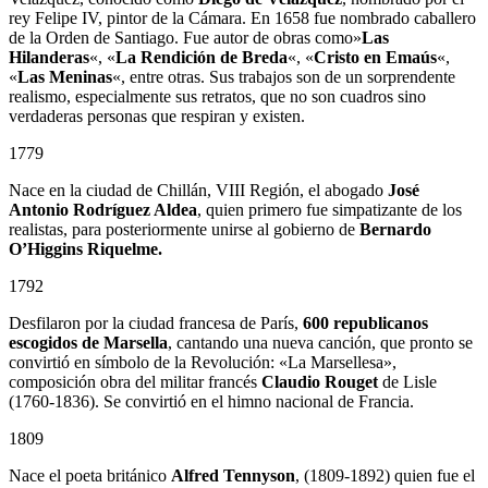
rey Felipe IV, pintor de la Cámara. En 1658 fue nombrado caballero
de la Orden de Santiago. Fue autor de obras como»
Las
Hilanderas
«, «
La Rendición de Breda
«, «
Cristo en Emaús
«,
«
Las Meninas
«, entre otras. Sus trabajos son de un sorprendente
realismo, especialmente sus retratos, que no son cuadros sino
verdaderas personas que respiran y existen.
1779
Nace en la ciudad de Chillán, VIII Región, el abogado
José
Antonio Rodríguez Aldea
, quien primero fue simpatizante de los
realistas, para posteriormente unirse al gobierno de
Bernardo
O’Higgins Riquelme.
1792
Desfilaron por la ciudad francesa de París,
600 republicanos
escogidos de Marsella
, cantando una nueva canción, que pronto se
convirtió en símbolo de la Revolución: «La Marsellesa»,
composición obra del militar francés
Claudio Rouget
de Lisle
(1760-1836). Se convirtió en el himno nacional de Francia.
1809
Nace el poeta británico
Alfred Tennyson
, (1809-1892) quien fue el