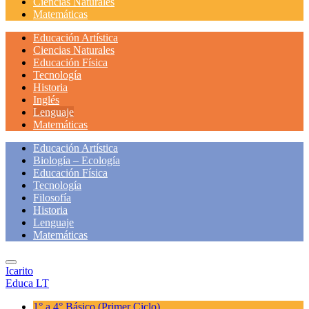
Ciencias Naturales
Matemáticas
Educación Artística
Ciencias Naturales
Educación Física
Tecnología
Historia
Inglés
Lenguaje
Matemáticas
Educación Artística
Biología – Ecología
Educación Física
Tecnología
Filosofía
Historia
Lenguaje
Matemáticas
Icarito
Educa LT
1° a 4° Básico
(Primer Ciclo)