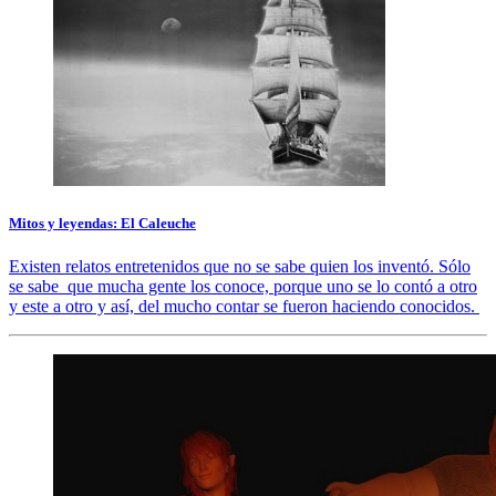
Mitos y leyendas: El Caleuche
Existen relatos entretenidos que no se sabe quien los inventó. Sólo
se sabe que mucha gente los conoce, porque uno se lo contó a otro
y este a otro y así, del mucho contar se fueron haciendo conocidos.