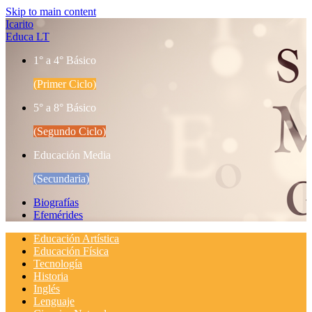
Skip to main content
Icarito
Educa LT
1° a 4° Básico
(Primer Ciclo)
5° a 8° Básico
(Segundo Ciclo)
Educación Media
(Secundaria)
Biografías
Efemérides
Educación Artística
Educación Física
Tecnología
Historia
Inglés
Lenguaje