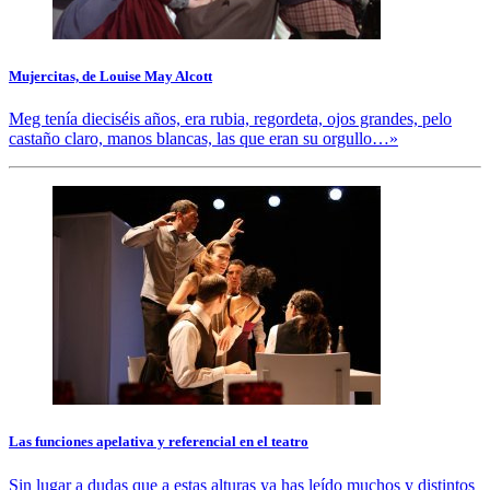
Mujercitas, de Louise May Alcott
Meg tenía dieciséis años, era rubia, regordeta, ojos grandes, pelo
castaño claro, manos blancas, las que eran su orgullo…»
Las funciones apelativa y referencial en el teatro
Sin lugar a dudas que a estas alturas ya has leído muchos y distintos