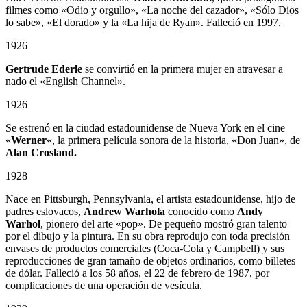
filmes como «Odio y orgullo», «La noche del cazador», «Sólo Dios
lo sabe», «El dorado» y la «La hija de Ryan». Falleció en 1997.
1926
Gertrude Ederle
se convirtió en la primera mujer en atravesar a
nado el «English Channel».
1926
Se estrenó en la ciudad estadounidense de Nueva York en el cine
«
Werner
«, la primera película sonora de la historia, «Don Juan», de
Alan Crosland.
1928
Nace en Pittsburgh, Pennsylvania, el artista estadounidense, hijo de
padres eslovacos,
Andrew Warhola
conocido como
Andy
Warhol
, pionero del arte «pop». De pequeño mostró gran talento
por el dibujo y la pintura. En su obra reprodujo con toda precisión
envases de productos comerciales (Coca-Cola y Campbell) y sus
reproducciones de gran tamaño de objetos ordinarios, como billetes
de dólar. Falleció a los 58 años, el 22 de febrero de 1987, por
complicaciones de una operación de vesícula.