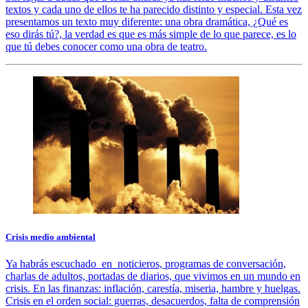
textos y cada uno de ellos te ha parecido distinto y especial. Esta vez
presentamos un texto muy diferente: una obra dramática, ¿Qué es
eso dirás tú?, la verdad es que es más simple de lo que parece, es lo
que tú debes conocer como una obra de teatro.
Crisis medio ambiental
Ya habrás escuchado en noticieros, programas de conversación,
charlas de adultos, portadas de diarios, que vivimos en un mundo en
crisis. En las finanzas: inflación, carestía, miseria, hambre y huelgas.
Crisis en el orden social: guerras, desacuerdos, falta de comprensión