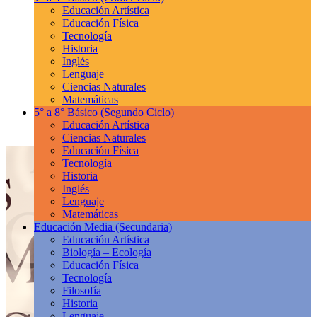
Educación Artística
Educación Física
Tecnología
Historia
Inglés
Lenguaje
Ciencias Naturales
Matemáticas
5° a 8° Básico
(Segundo Ciclo)
Educación Artística
Ciencias Naturales
Educación Física
Tecnología
Historia
Inglés
Lenguaje
Matemáticas
Educación Media
(Secundaria)
Educación Artística
Biología – Ecología
Educación Física
Tecnología
Filosofía
Historia
Lenguaje