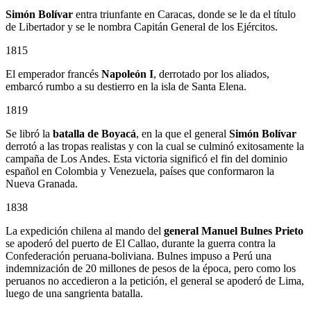
Simón Bolívar
entra triunfante en Caracas, donde se le da el título
de Libertador y se le nombra Capitán General de los Ejércitos.
1815
El emperador francés
Napoleón I
, derrotado por los aliados,
embarcó rumbo a su destierro en la isla de Santa Elena.
1819
Se libró la
batalla de Boyacá
, en la que el general
Simón Bolívar
derrotó a las tropas realistas y con la cual se culminó exitosamente la
campaña de Los Andes. Esta victoria significó el fin del dominio
español en Colombia y Venezuela, países que conformaron la
Nueva Granada.
1838
La expedición chilena al mando del
general Manuel Bulnes Prieto
se apoderó del puerto de El Callao, durante la guerra contra la
Confederación peruana-boliviana. Bulnes impuso a Perú una
indemnización de 20 millones de pesos de la época, pero como los
peruanos no accedieron a la petición, el general se apoderó de Lima,
luego de una sangrienta batalla.