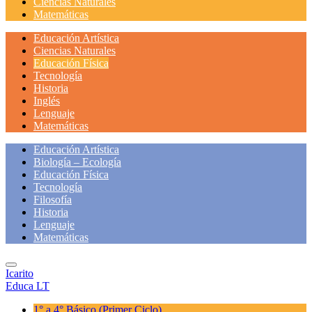
Ciencias Naturales
Matemáticas
Educación Artística
Ciencias Naturales
Educación Física
Tecnología
Historia
Inglés
Lenguaje
Matemáticas
Educación Artística
Biología – Ecología
Educación Física
Tecnología
Filosofía
Historia
Lenguaje
Matemáticas
Icarito
Educa LT
1° a 4° Básico
(Primer Ciclo)