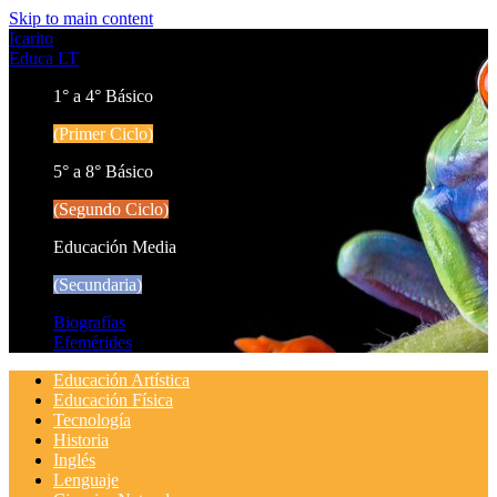
Skip to main content
Icarito
Educa LT
1° a 4° Básico
(Primer Ciclo)
5° a 8° Básico
(Segundo Ciclo)
Educación Media
(Secundaria)
Biografías
Efemérides
Educación Artística
Educación Física
Tecnología
Historia
Inglés
Lenguaje