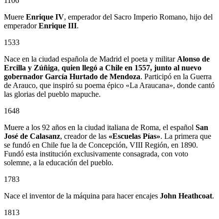
1106
Muere
Enrique IV
, emperador del Sacro Imperio Romano, hijo del
emperador
Enrique III
.
1533
Nace en la ciudad española de Madrid el poeta y militar
Alonso de
Ercilla y Zúñiga
,
quien llegó a Chile en 1557, junto al nuevo
gobernador
García Hurtado de Mendoza
. Participó en la Guerra
de Arauco, que inspiró su poema épico «La Araucana», donde cantó
las glorias del pueblo mapuche.
1648
Muere a los 92 años en la ciudad italiana de Roma, el español
San
José de Calasanz
, creador de las
«Escuelas Pías»
. La primera que
se fundó en Chile fue la de Concepción, VIII Región, en 1890.
Fundó esta institución exclusivamente consagrada, con voto
solemne, a la educación del pueblo.
1783
Nace el inventor de la máquina para hacer encajes
John Heathcoat
.
1813