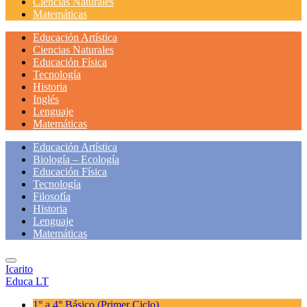
Ciencias Naturales
Matemáticas
Educación Artística
Ciencias Naturales
Educación Física
Tecnología
Historia
Inglés
Lenguaje
Matemáticas
Educación Artística
Biología – Ecología
Educación Física
Tecnología
Filosofía
Historia
Lenguaje
Matemáticas
Icarito
Educa LT
1° a 4° Básico
(Primer Ciclo)