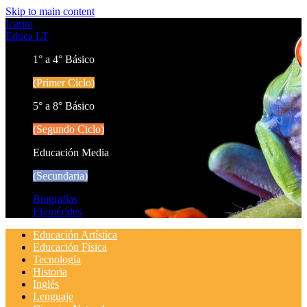
Skip to main content
Icarito
Educa LT
1° a 4° Básico
(Primer Ciclo)
5° a 8° Básico
(Segundo Ciclo)
Educación Media
(Secundaria)
Biografías
Efemérides
Educación Artística
Educación Física
Tecnología
Historia
Inglés
Lenguaje