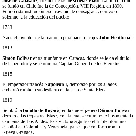
José de Calasanz
, creador de las
«Escuelas Pías»
. La primera que
se fundó en Chile fue la de Concepción, VIII Región, en 1890.
Fundó esta institución exclusivamente consagrada, con voto
solemne, a la educación del pueblo.
1783
Nace el inventor de la máquina para hacer encajes
John Heathcoat
.
1813
Simón Bolívar
entra triunfante en Caracas, donde se le da el título
de Libertador y se le nombra Capitán General de los Ejércitos.
1815
El emperador francés
Napoleón I
, derrotado por los aliados,
embarcó rumbo a su destierro en la isla de Santa Elena.
1819
Se libró la
batalla de Boyacá
, en la que el general
Simón Bolívar
derrotó a las tropas realistas y con la cual se culminó exitosamente la
campaña de Los Andes. Esta victoria significó el fin del dominio
español en Colombia y Venezuela, países que conformaron la
Nueva Granada.