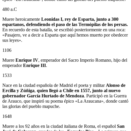
480 a.C
Muere heroicamente
Leonidas I, rey de Esparta, junto a 300
espartanos, defendiendo el paso de las Termópilas de los persas.
En recuerdo de esta batalla, se escribió posteriormente en una roca:
«Pasajero, ve a decir a Esparta que aquí hemos muerto por obedecer
sus leyes».
1106
Muere
Enrique IV
, emperador del Sacro Imperio Romano, hijo del
emperador
Enrique III
.
1533
Nace en la ciudad española de Madrid el poeta y militar
Alonso de
Ercilla y Zúñiga
,
quien llegó a Chile en 1557, junto al nuevo
gobernador
García Hurtado de Mendoza
. Participó en la Guerra
de Arauco, que inspiró su poema épico «La Araucana», donde cantó
las glorias del pueblo mapuche.
1648
Muere a los 92 años en la ciudad italiana de Roma, el español
San