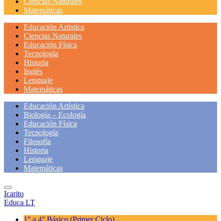
Ciencias Naturales
Matemáticas
Educación Artística
Ciencias Naturales
Educación Física
Tecnología
Historia
Inglés
Lenguaje
Matemáticas
Educación Artística
Biología – Ecología
Educación Física
Tecnología
Filosofía
Historia
Lenguaje
Matemáticas
Icarito
Educa LT
1° a 4° Básico
(Primer Ciclo)