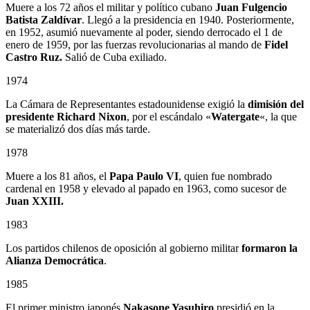
Muere a los 72 años el militar y político cubano
Juan Fulgencio
Batista Zaldívar
. Llegó a la presidencia en 1940. Posteriormente,
en 1952, asumió nuevamente al poder, siendo derrocado el 1 de
enero de 1959, por las fuerzas revolucionarias al mando de
Fidel
Castro Ruz.
Salió de Cuba exiliado.
1974
La Cámara de Representantes estadounidense exigió la
dimisión del
presidente Richard Nixon
, por el escándalo «
Watergate
«, la que
se materializó dos días más tarde.
1978
Muere a los 81 años, el
Papa Paulo VI
, quien fue nombrado
cardenal en 1958 y elevado al papado en 1963, como sucesor de
Juan XXIII.
1983
Los partidos chilenos de oposición al gobierno militar
formaron la
Alianza Democrática
.
1985
El primer ministro japonés
Nakasone Yasuhiro
presidió en la