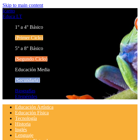
Skip to main content
Icarito
Educa LT
1° a 4° Básico
(Primer Ciclo)
5° a 8° Básico
(Segundo Ciclo)
Educación Media
(Secundaria)
Biografías
Efemérides
Educación Artística
Educación Física
Tecnología
Historia
Inglés
Lenguaje