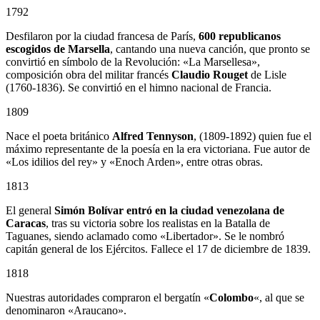
1792
Desfilaron por la ciudad francesa de París,
600 republicanos
escogidos de Marsella
, cantando una nueva canción, que pronto se
convirtió en símbolo de la Revolución: «La Marsellesa»,
composición obra del militar francés
Claudio Rouget
de Lisle
(1760-1836). Se convirtió en el himno nacional de Francia.
1809
Nace el poeta británico
Alfred Tennyson
, (1809-1892) quien fue el
máximo representante de la poesía en la era victoriana. Fue autor de
«Los idilios del rey» y «Enoch Arden», entre otras obras.
1813
El general
Simón Bolívar entró en la ciudad venezolana de
Caracas
, tras su victoria sobre los realistas en la Batalla de
Taguanes, siendo aclamado como «Libertador». Se le nombró
capitán general de los Ejércitos. Fallece el 17 de diciembre de 1839.
1818
Nuestras autoridades compraron el bergatín «
Colombo
«, al que se
denominaron «Araucano».