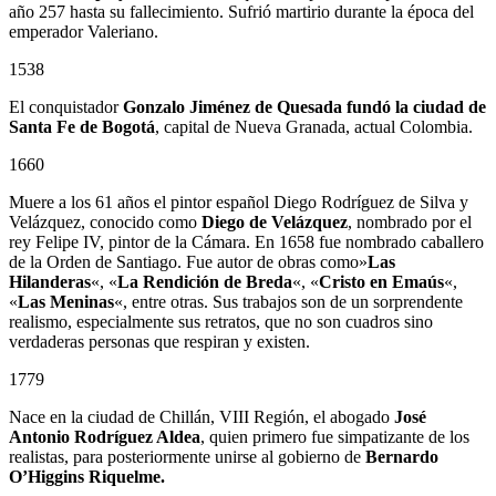
año 257 hasta su fallecimiento. Sufrió martirio durante la época del
emperador Valeriano.
1538
El conquistador
Gonzalo Jiménez de Quesada
fundó la ciudad de
Santa Fe de Bogotá
, capital de Nueva Granada, actual Colombia.
1660
Muere a los 61 años el pintor español Diego Rodríguez de Silva y
Velázquez, conocido como
Diego de Velázquez
, nombrado por el
rey Felipe IV, pintor de la Cámara. En 1658 fue nombrado caballero
de la Orden de Santiago. Fue autor de obras como»
Las
Hilanderas
«, «
La Rendición de Breda
«, «
Cristo en Emaús
«,
«
Las Meninas
«, entre otras. Sus trabajos son de un sorprendente
realismo, especialmente sus retratos, que no son cuadros sino
verdaderas personas que respiran y existen.
1779
Nace en la ciudad de Chillán, VIII Región, el abogado
José
Antonio Rodríguez Aldea
, quien primero fue simpatizante de los
realistas, para posteriormente unirse al gobierno de
Bernardo
O’Higgins Riquelme.